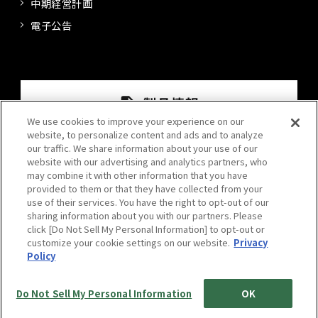
中期経営計画
電子公告
We use cookies to improve your experience on our
website, to personalize content and ads and to analyze
our traffic. We share information about your use of our
website with our advertising and analytics partners, who
may combine it with other information that you have
provided to them or that they have collected from your
use of their services. You have the right to opt-out of our
sharing information about you with our partners. Please
click [Do Not Sell My Personal Information] to opt-out or
プライバシーポリシー
情報セキュリティポリシー
customize your cookie settings on our website.
Privacy
Policy
サイトポリシー
サイトマップ
Do Not Sell My Personal Information
OK
© 2024 Kansai Paint Co.,Ltd. All rights reserved.