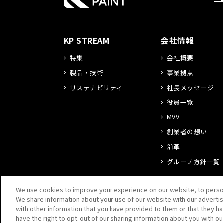
KP STREAM
会社情報
特集
会社概要
製品・技術
事業拠点
サステナビリティ
社長メッセージ
役員一覧
MVV
創業者の想い
沿革
グループ方針一覧
We use cookies to improve your experience on our website, to persona
We share information about your use of our website with our advertis
with other information that you have provided to them or that they ha
have the right to opt-out of our sharing information about you with ou