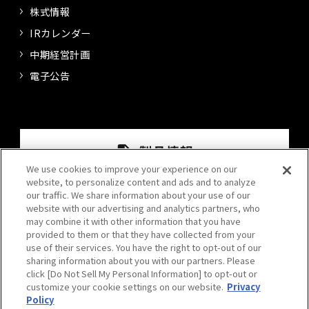
株式情報
IRカレンダー
中期経営計画
電子公告
We use cookies to improve your experience on our
website, to personalize content and ads and to analyze
our traffic. We share information about your use of our
website with our advertising and analytics partners, who
may combine it with other information that you have
provided to them or that they have collected from your
use of their services. You have the right to opt-out of our
sharing information about you with our partners. Please
click [Do Not Sell My Personal Information] to opt-out or
プライバシーポリシー
情報セキュリティポリシー
customize your cookie settings on our website.
Privacy
Policy
サイトポリシー
サイトマップ