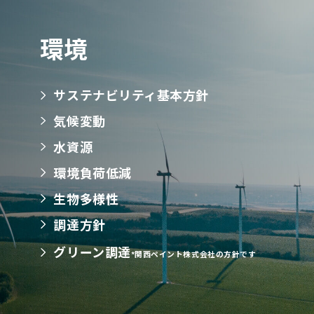
環境
サステナビリティ基本方針
気候変動
水資源
環境負荷低減
生物多様性
調達方針
グリーン調達
*関西ペイント株式会社の方針です