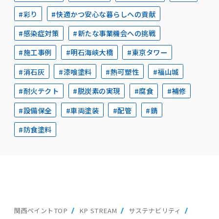
#彩り
#快適かつ安心な暮らしへの貢献
#感染症対策
#新たな事業機会への挑戦
#施工事例
#明石海峡大橋
#東京タワー
#消石灰
#漆喰塗料
#熱可塑性
#福山城
#耐火テクト
#脱炭素の実現
#腐食
#補修
#設備保全
#車両塗装
#配管
#錆
#防食塗料
関西ペイントTOP
KP STREAM
サステナビリティ