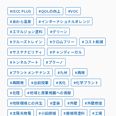
#ISCC PLUS
#QOLの向上
#VOC
#あわら温泉
#インターナショナルオレンジ
#エマルジョン塗料
#グリーン
#クルーズトレイン
#クロムフリー
#コスト削減
#サステナビリティ
#チャンディーガル
#トンネルアート
#ブラーノ
#プラントメンテナンス
#九州
#再発
#再開発
#出前授業
#劣化
#化学プラント
#北陸
#地域と産業発展への貢献
#地球環境との共生
#塗装
#外壁
#外壁修理
#太陽光発電
#小田原城
#屋根用塗料
#工場