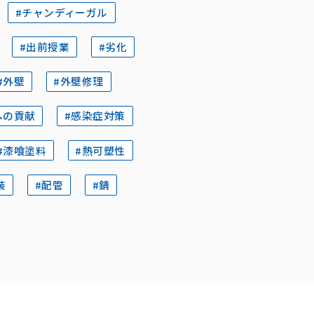
#チャンディーガル
#出前授業
#劣化
#外壁
#外壁修理
への貢献
#感染症対策
#漆喰塗料
#熱可塑性
装
#配管
#錆