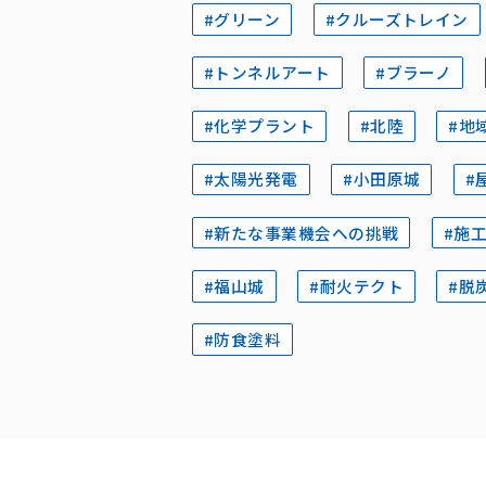
#グリーン
#クルーズトレイン
#トンネルアート
#ブラーノ
#化学プラント
#北陸
#地
#太陽光発電
#小田原城
#
#新たな事業機会への挑戦
#施
#福山城
#耐火テクト
#脱
#防食塗料