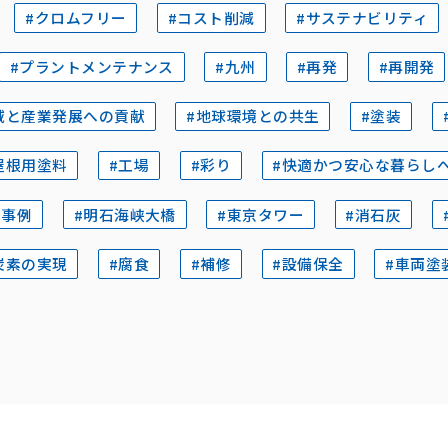
#クロムフリー
#コスト削減
#サステナビリティ
#プラントメンテナンス
#九州
#再発
#再開発
域と産業発展への貢献
#地球環境との共生
#塗装
屋根用塗料
#工場
#彩り
#快適かつ安心な暮らし
工事例
#明石海峡大橋
#東京タワー
#消石灰
炭素の実現
#腐食
#補修
#設備保全
#車両塗