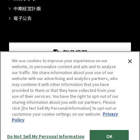
中期経営計画
電子公告
We use cookies to improve your experience on our
website, to personalize content and ads and to analyze
our traffic. We share information about your use of our
website with our advertising and analytics partners, who
may combine it with other information that you have
provided to them or that they have collected from your
use of their services. You have the right to opt-out of our
sharing information about you with our partners. Please
click [Do Not Sell My Personal Information] to opt-out or
プライバシーポリシー
情報セキュリティポリシー
customize your cookie settings on our website.
Privacy
Policy
サイトポリシー
サイトマップ
Do Not Sell My Personal Information
OK