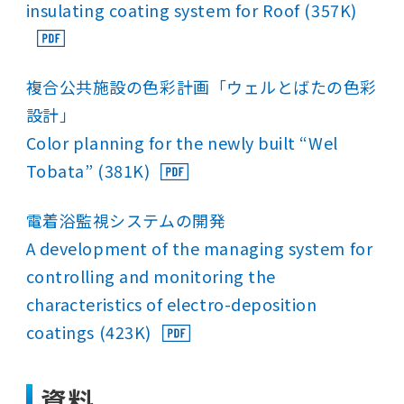
insulating coating system for Roof (357K)
複合公共施設の色彩計画「ウェルとばたの色彩
設計」
Color planning for the newly built “Wel
Tobata” (381K)
電着浴監視システムの開発
A development of the managing system for
controlling and monitoring the
characteristics of electro-deposition
coatings (423K)
資料