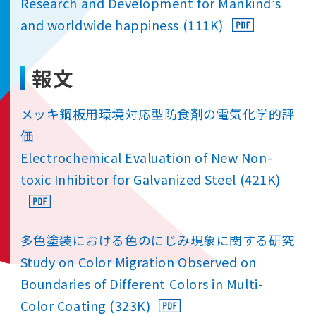
Research and Development for Mankind’s
and worldwide happiness (111K)
報文
メッキ鋼板用環境対応型防食剤の電気化学的評
価
Electrochemical Evaluation of New Non-
toxic Inhibitor for Galvanized Steel (421K)
多色塗装における色のにじみ現象に関する研究
Study on Color Migration Observed on
Boundaries of Different Colors in Multi-
Color Coating (323K)