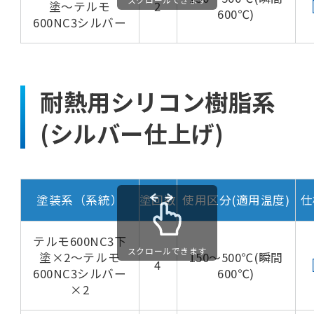
塗～テルモ
2
600℃)
600NC3シルバー
耐熱用シリコン樹脂系
(シルバー仕上げ)
塗装系（系統）
塗回数
使用区分(適用温度)
仕
テルモ600NC3下
スクロールできます
塗×2～テルモ
150～500℃(瞬間
4
600NC3シルバー
600℃)
×2