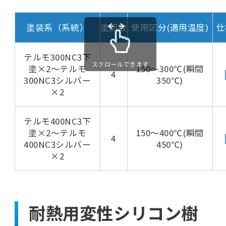
塗装系（系統）
塗回数
使用区分(適用温度)
仕
テルモ300NC3下
スクロールできます
塗×2～テルモ
150～300℃(瞬間
4
300NC3シルバー
350℃)
×2
テルモ400NC3下
塗×2～テルモ
150～400℃(瞬間
4
400NC3シルバー
450℃)
×2
耐熱用変性シリコン樹