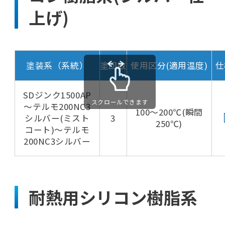
上げ)
塗装系（系統）
塗回数
使用区分(適用温度)
仕
SDジンク1500AP
スクロールできます
～テルモ200NC3
100～200℃(瞬間
シルバー(ミスト
3
250℃)
コート)～テルモ
200NC3シルバー
耐熱用シリコン樹脂系