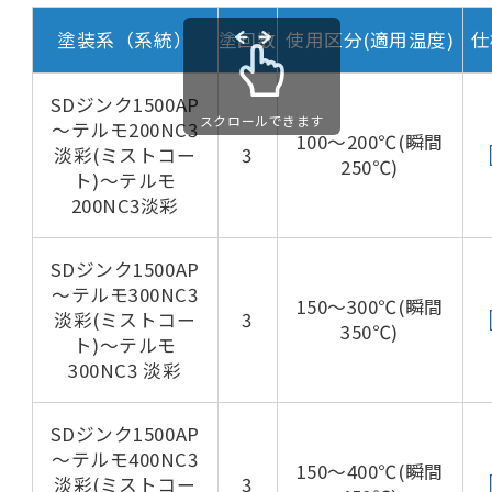
塗装系（系統）
塗回数
使用区分(適用温度)
仕
SDジンク1500AP
スクロールできます
～テルモ200NC3
100～200℃(瞬間
淡彩(ミストコー
3
250℃)
ト)～テルモ
200NC3淡彩
SDジンク1500AP
～テルモ300NC3
150～300℃(瞬間
淡彩(ミストコー
3
350℃)
ト)～テルモ
300NC3 淡彩
SDジンク1500AP
～テルモ400NC3
150～400℃(瞬間
淡彩(ミストコー
3