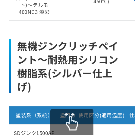
450℃)
ト)～テルモ
400NC3 淡彩
無機ジンクリッチペイ
ント～耐熱用シリコン
樹脂系(シルバー仕上
げ)
塗装系（系統）
塗回数
使用区分(適用温度)
仕
SDジンク1500AP