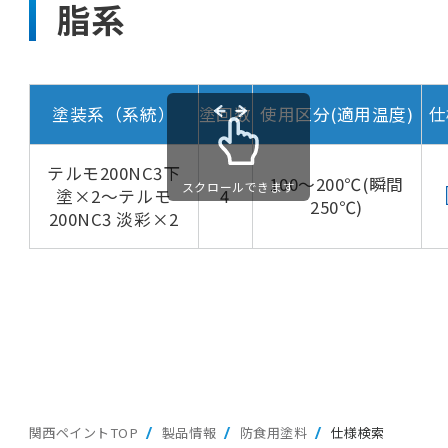
脂系
塗装系（系統）
塗回数
使用区分(適用温度)
仕
テルモ200NC3下
100～200℃(瞬間
スクロールできます
塗×2～テルモ
4
250℃)
200NC3 淡彩×2
関西ペイントTOP
製品情報
防食用塗料
仕様検索