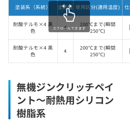
塗装系（系統）
塗回数
使用区分(適用温度)
仕
耐酸テルモ×4 黒
200℃まで(瞬間
4
スクロールできます
色
250℃)
耐酸テルモ×4 黒
200℃まで(瞬間
4
色
250℃)
無機ジンクリッチペイ
ント～耐熱用シリコン
樹脂系