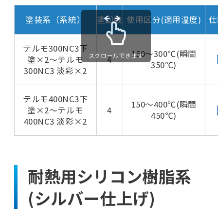
塗装系（系統）
塗回数
使用区分(適用温度)
仕
テルモ300NC3下
150～300℃(瞬間
スクロールできます
塗×2～テルモ
4
350℃)
300NC3 淡彩×2
テルモ400NC3下
150～400℃(瞬間
塗×2～テルモ
4
450℃)
400NC3 淡彩×2
耐熱用シリコン樹脂系
(シルバー仕上げ)