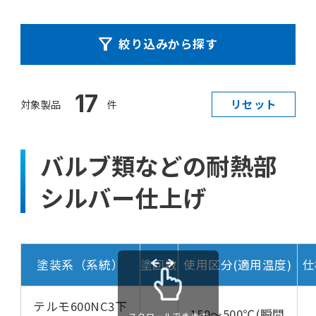
絞り込みから探す
17
リセット
対象製品
件
バルブ類などの耐熱部
シルバー仕上げ
塗装系（系統）
塗回数
使用区分(適用温度)
仕
テルモ600NC3下
150～500℃(瞬間
スクロールできます