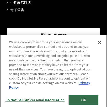
中期経営計画
電子公告
We use cookies to improve your experience on our
website, to personalize content and ads and to analyze
our traffic. We share information about your use of our
website with our advertising and analytics partners, who
may combine it with other information that you have
provided to them or that they have collected from your
use of their services. You have the right to opt-out of our
sharing information about you with our partners. Please
click [Do Not Sell My Personal Information] to opt-out or
プライバシーポリシー
情報セキュリティポリシー
customize your cookie settings on our website.
Privacy
Policy
サイトポリシー
サイトマップ
Do Not Sell My Personal Information
OK
© 2024 Kansai Paint Co.,Ltd. All rights reserved.