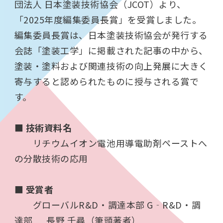
団法人 日本塗装技術協会（JCOT）より、
「2025年度編集委員長賞」を受賞しました。
編集委員長賞は、日本塗装技術協会が発行する
会誌「塗装工学」に掲載された記事の中から、
塗装・塗料および関連技術の向上発展に大きく
寄与すると認められたものに授与される賞で
す。
■
技術資料名
リチウムイオン電池用導電助剤ペーストへ
の分散技術の応用
■
受賞者
グローバル
R&D
・調達本部
G
‐
R&D
・調
達部
長野 千尋（筆頭著者）