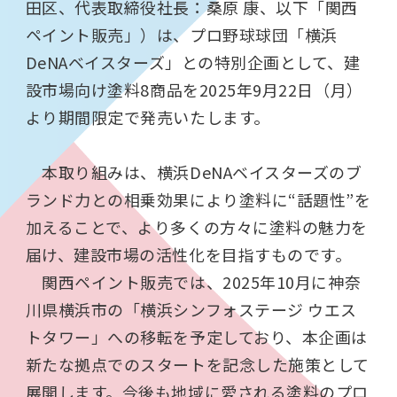
田区、代表取締役社長：桑原 康、以下「関西
ペイント販売」）は、プロ野球球団「横浜
DeNA
ベイスターズ」との特別企画として、建
設市場向け塗料
8
商品を
2025
年
9
月
22
日（月）
より期間限定で発売いたします。
本取り組みは、横浜
DeNA
ベイスターズのブ
ランド力との相乗効果により塗料に“話題性”を
加えることで、より多くの方々に塗料の魅力を
届け、建設市場の活性化を目指すものです。
関西ペイント販売では、
2025
年
10
月に神奈
川県横浜市の「横浜シンフォステージ ウエス
トタワー」への移転を予定しており、本企画は
新たな拠点でのスタートを記念した施策として
展開します。今後も地域に愛される塗料のプロ