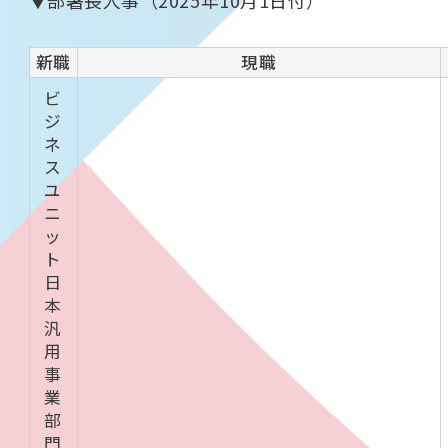
新職
現職
ビ
ジ
ネ
ス
ユ
ニ
ッ
ト
日
本
汎
用
事
業
部
門