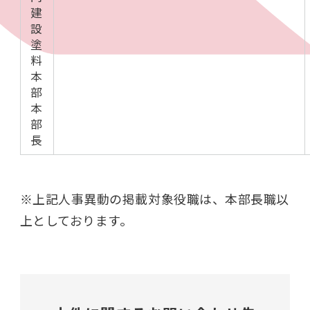
建
設
塗
料
本
部
本
部
長
※上記人事異動の掲載対象役職は、本部長職以
上としております。