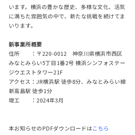
います。横浜の豊かな歴史、多様な文化、活気
に満ちた雰囲気の中で、新たな挑戦を続けてま
いります。
新事業所概要
住所 ：〒
220-0012
神奈川県横浜市西区
みなとみらい
5
丁目
1
番
2
号 横浜シンフォステー
ジウエストタワー
21F
アクセス：
JR
横浜駅 徒歩
8
分、みなとみらい線
新高島駅 徒歩
1
分
竣工 ：
2024
年
3
月
本お知らせのPDFダウンロードは
こちら