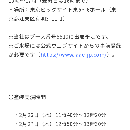
10
時～
17
時（最終日は
16
時まで）
・場所：東京ビッグサイト東
5
～
6
ホール（東
京都江東区有明
3-11-1
）
※当社はブース番号
5519
に出展予定です。
※ご来場には公式ウェブサイトからの事前登録
が必要です（
https://www.iaae-jp.com/
）。
〇塗装実演時間
・2月26日（水）11時40分～12時20分
・2月27日（木）12時50分～13時30分