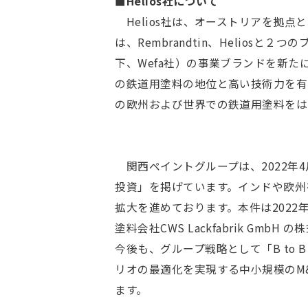
■Helios社について
Helios
社は、オーストリアを拠点と
は、Rembrandtin、Heliosと２
下、Wefa社）の事業ブランドを新
の鉄道用塗料の地位と高い技術力を有
の欧州および世界での鉄道用塗料をは
関西ペイントグループは、2022年
投資」を掲げています。インドや欧州
拡大を進めております。本件は2022年
塗料会社CWS Lackfabrik Gmb
今後も、グループ戦略として「B t
リオの最適化を実現する中小規模のM
ます。