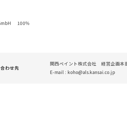
gs GmbH 100％
関西ペイント株式会社 経営企画本部
い合わせ先
E-mail : koho@als.kansai.co.jp