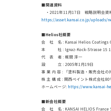
■関連資料
・2021年11月17日 戦略説明会資
https://asset.kansai.co.jp/uploads
■Helios社概要
会 社 名 : Kansai Helios Coatings
本 社 : Ignaz-Kock-Strasse 15 121
代 表 者 : 梶間 淳一
設 立 : 2005年1月19日
事 業 内 容 : 「塗料製造・販売会社
株 主 構 成 : 関西ペイント株式会社80
ホームページ:
https://www.kansai-he
■新会社概要
会 社 名 : KANSAI HELIOS France 