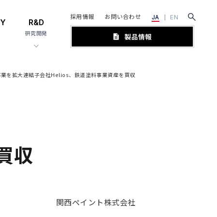
採用情報
お問い合わせ
JA
EN
TY
R&D
研究開発
事業を拡大
連結子会社Helios、鉄道塗料事業資産を買収
買収
関西ペイント株式会社