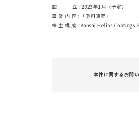
設 立 : 2023年1月（予定）
事 業 内 容 : 「塗料販売」
株 主 構 成 : Kansai Helios Coatin
本件に関するお問