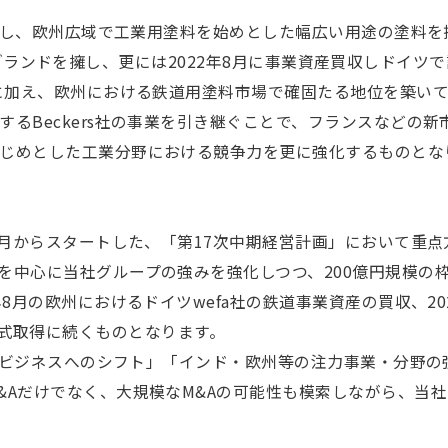
し、欧州広域で工業用塗料を始めとした幅広い用途の塗料を
つのブランドを擁し、更には2022年8月に事業資産買収しドイツで設立し
たに加え、欧州における鉄道用塗料市場で確固たる地位を築い
するBeckers社の事業を引き継ぐことで、フランスなどの
じめとした工業分野における競争力を更に強化するものとな
4月からスタートした、「第17次中期経営計画」において重
を中心に当社グループの強みを強化しつつ、200億円規模の枠
8月の欧州におけるドイツwefa社の鉄道事業資産の買収、20
H の株式取得に続くものとなります。
o Bビジネスへのシフト」「インド・欧州等の注力事業・分野
&Aだけでなく、大規模なM&Aの可能性も模索しながら、当