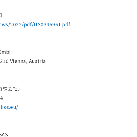
料
/news/2022/pdf/US0345961.pdf
 GmbH
0 Vienna, Austria
の持株会社」
％
lios.eu/
SAS