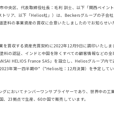
中央区、代表取締役社長：毛利 訓士、以下「関西ペイント」）
オーストリア、以下「Helios社」）は、Beckersグループの子会社であ
と鉄道塗料の事業資産の買収に合意いたしましたのでお知らせい
事業を買収する資産売買契約に2022年12月9日に調印いたしま
塗料の認証、インドと中国を除くすべての顧客情報などの全
SAI HELIOS France SAS」を設立し、Heliosグループ
23年第一四半期中*（*Helios社：12月決算）を予定して
ングにおいてナンバーワンサプライヤーであり、世界中の工
か国、23拠点で生産、60か国で販売しています。