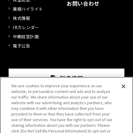
お問い合わせ
業績ハイライト
株式情報
IRカレンダー
中期経営計画
電子公告
We use cookies to improve your experience on our
website, to personalize content and ads and to analyze
our traffic. We share information about your use of our
website with our advertising and analytics partners, who
may combine it with other information that you have
provided to them or that they have collected from your
use of their services. You have the right to opt-out of our
sharing information about you with our partners. Please
click [Do Not Sell My Personal Information] to opt-out or