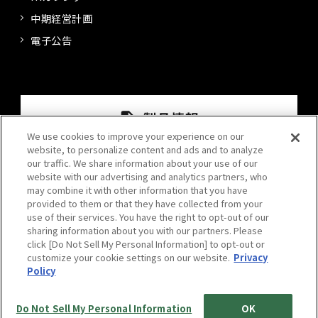
中期経営計画
電子公告
We use cookies to improve your experience on our
website, to personalize content and ads and to analyze
our traffic. We share information about your use of our
website with our advertising and analytics partners, who
may combine it with other information that you have
provided to them or that they have collected from your
use of their services. You have the right to opt-out of our
sharing information about you with our partners. Please
click [Do Not Sell My Personal Information] to opt-out or
プライバシーポリシー
情報セキュリティポリシー
customize your cookie settings on our website.
Privacy
Policy
サイトポリシー
サイトマップ
Do Not Sell My Personal Information
OK
© 2024 Kansai Paint Co.,Ltd. All rights reserved.