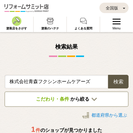
全国版
Menu
塗装店をさがす
塗装のハテナ
よくある質問
検索結果
検索
こだわり・条件
から絞る
都道府県から選ぶ
1
件
のショップが見つかりました