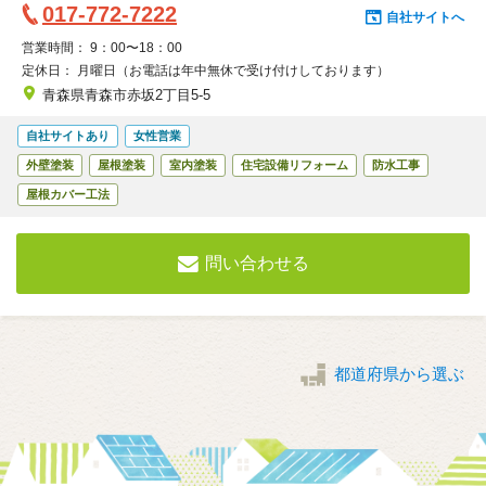
017-772-7222
んとうにたくさんおられます。 当店では外壁塗装におかれまして通常
自社サイトへ
で塗膜保障を10年保証させていただいておりますので、10年以上はお
営業時間：
9：00〜18：00
手入れが必要ないような材料・工法のご提案を、可能な限りリーズナ
定休日：
月曜日（お電話は年中無休で受け付けしております）
ブルな価格でご案内させていただいております。 万が一、保証期間内
青森県青森市赤坂2丁目5-5
に異常がでてしまった場合には迅速にもちろん無償にて対応させてい
ただきます。 また、多くのお客様から青森フクシンホームケアーズに
特
自社サイトあり
女性営業
工事を任せていただいています決め手が『施工画像報告書』です！ 施
対
徴
外壁塗装
屋根塗装
室内塗装
住宅設備リフォーム
防水工事
工画像報告書には工事の工程を全て写真撮影し記録し、お客様とお約
束した内容をきちんと手抜きをしないで工事をしたかどうか証拠にも
応
・
屋根カバー工法
なりますので、『きちんと手抜きをしないで工事をしてくれてるのか
で
こ
な？』とご心配になる方には特にオススメいたします。
き
だ
問い合わせる
る
わ
サ
り
ー
ビ
都道府県から選ぶ
ス