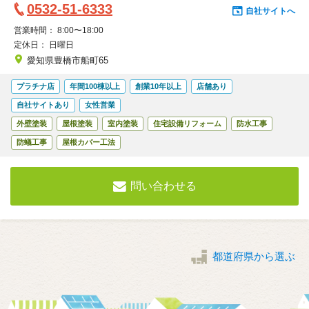
0532-51-6333
うかご安心してご相談下さい。
自社サイトへ
営業時間：
8:00〜18:00
定休日：
日曜日
愛知県豊橋市船町65
特
プラチナ店
年間100棟以上
創業10年以上
店舗あり
徴
自社サイトあり
女性営業
対
・
外壁塗装
屋根塗装
室内塗装
住宅設備リフォーム
防水工事
応
こ
防蟻工事
屋根カバー工法
で
だ
き
わ
問い合わせる
る
り
サ
ー
ビ
都道府県から選ぶ
ス