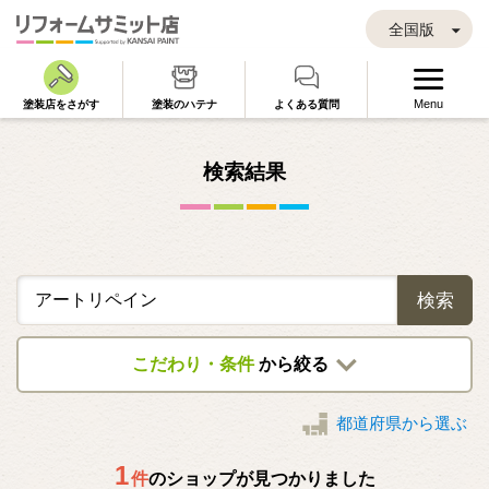
全国版
Menu
塗装店をさがす
塗装のハテナ
よくある質問
検索結果
検索
こだわり・条件
から絞る
都道府県から選ぶ
1
件
のショップが見つかりました